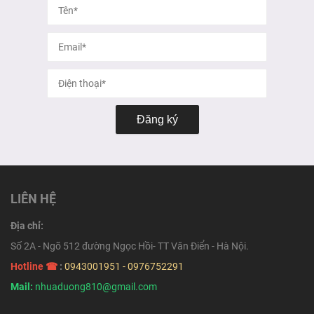
Đăng ký
LIÊN HỆ
Địa chỉ:
Số 2A - Ngõ 512 đường Ngọc Hồi- TT Văn Điển - Hà Nội.
Hotline ☎
:
0943001951 - 0976752291
Mail:
nhuaduong810@gmail.com