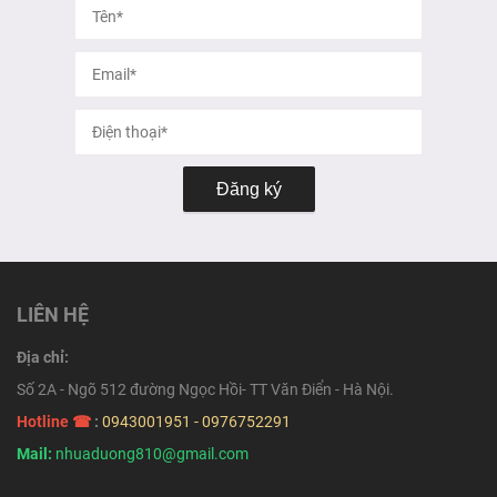
Đăng ký
LIÊN HỆ
Địa chỉ:
Số 2A - Ngõ 512 đường Ngọc Hồi- TT Văn Điển - Hà Nội.
Hotline ☎
:
0943001951 - 0976752291
Mail:
nhuaduong810@gmail.com