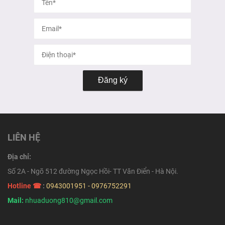
Đăng ký
LIÊN HỆ
Địa chỉ:
Số 2A - Ngõ 512 đường Ngọc Hồi- TT Văn Điển - Hà Nội.
Hotline ☎
:
0943001951 - 0976752291
Mail:
nhuaduong810@gmail.com