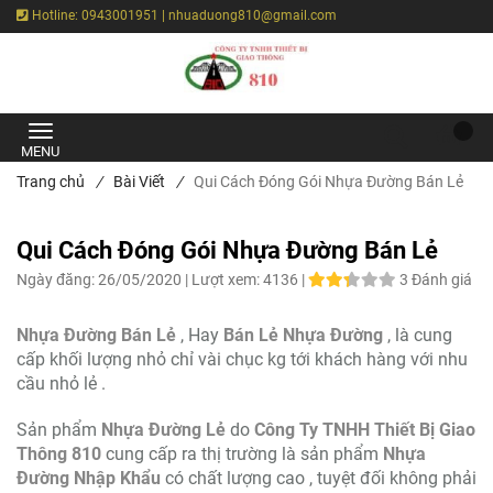
Hotline: 0943001951 | nhuaduong810@gmail.com
Trang chủ
/
Bài Viết
/
Qui Cách Đóng Gói Nhựa Đường Bán Lẻ
Qui Cách Đóng Gói Nhựa Đường Bán Lẻ
Ngày đăng:
26/05/2020 |
Lượt xem:
4136 |
3 Đánh giá
Nhựa Đường Bán Lẻ
, Hay
Bán Lẻ Nhựa Đường
, là cung
cấp khối lượng nhỏ chỉ vài chục kg tới khách hàng với nhu
cầu nhỏ lẻ .
Sản phẩm
Nhựa Đường Lẻ
do
Công Ty TNHH Thiết Bị Giao
Thông 810
cung cấp ra thị trường là sản phẩm
Nhựa
Đường Nhập Khẩu
có chất lượng cao , tuyệt đối không phải