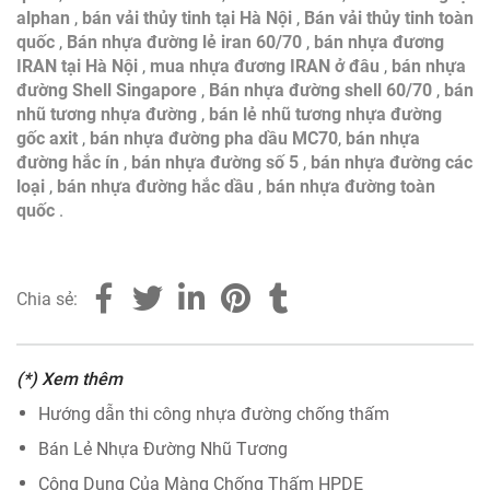
alphan
,
bán vải thủy tinh tại Hà Nội
,
Bán vải thủy tinh toàn
quốc
,
Bán nhựa đường lẻ iran 60/70
,
bán nhựa đương
IRAN tại Hà Nội
,
mua nhựa đương IRAN ở đâu
,
bán nhựa
đường Shell Singapore
,
Bán nhựa đường shell 60/70
,
bán
nhũ tương nhựa đường
,
bán lẻ nhũ tương nhựa đường
gốc axit
,
bán nhựa đường pha dầu MC70
,
bán nhựa
đường hắc ín
,
bán nhựa đường số 5
,
bán nhựa đường các
loại
,
bán nhựa đường hắc dầu
,
bán nhựa đường toàn
quốc
.
Chia sẻ:
(*) Xem thêm
Hướng dẫn thi công nhựa đường chống thấm
Bán Lẻ Nhựa Đường Nhũ Tương
Công Dụng Của Màng Chống Thấm HPDE