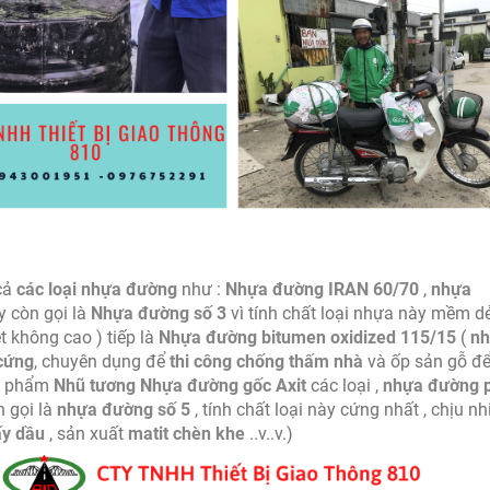
 cả
các loại nhựa đường
như :
Nhựa đường IRAN 60/70
,
nhựa
ày còn gọi là
Nhựa đường số 3
vì tính chất loại nhựa này mềm d
ệt không cao ) tiếp là
Nhựa đường bitumen oxidized 115/15
(
n
cứng
, chuyên dụng để
thi công chống thấm nhà
và ốp sản gỗ đ
ản phẩm
Nhũ tương Nhựa đường gốc Axit
các loại ,
nhựa đường 
n gọi là
nhựa đường số 5
, tính chất loại này cứng nhất , chịu nh
ấy dầu
, sản xuất
matit chèn khe
..v..v.)