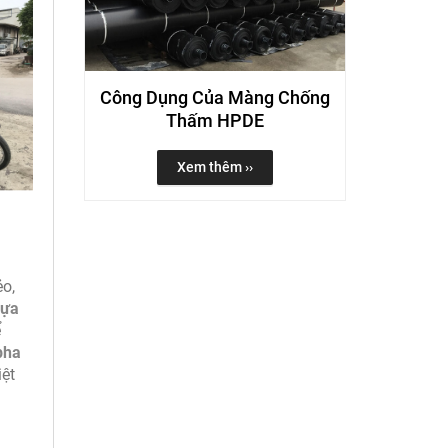
Công Dụng Của Màng Chống
Thấm HPDE
Xem thêm ››
ẻo,
hựa
ể
pha
iệt