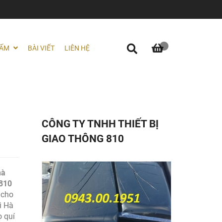
HẤM
BÀI VIẾT
LIÊN HỆ
CÔNG TY TNHH THIẾT BỊ
GIAO THÔNG 810
hà
 810
 cho
i Hà
o quí