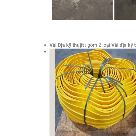
Vải Địa kỹ thuật
: gồm 2 loại
Vải địa kỹ 