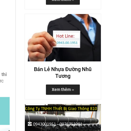
Bán Lẻ Nhựa Đường Nhũ
à
thi
Tương
ực
Xem thêm ››