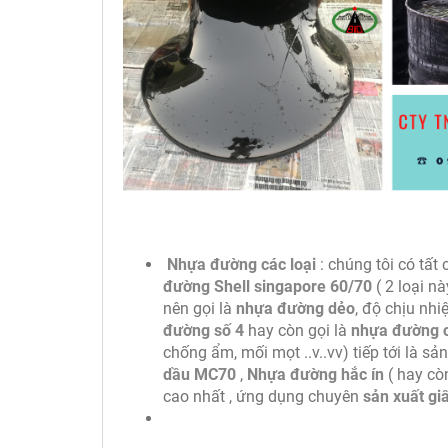
Nhựa đường các loại
: chúng tôi có tất
đường Shell singapore 60/70
( 2 loại n
nên gọi là
nhựa đường dẻo
, độ chịu nhi
đường số 4
hay còn gọi là
nhựa đường 
chống ẩm, mối mọt ..v..vv) tiếp tới là s
dầu MC70
,
Nhựa đường hắc ín
( hay cò
cao nhất , ứng dụng chuyên
sản xuất gi