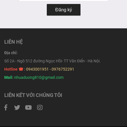
Đăng ký
LIÊN HỆ
Địa chỉ:
Số 2A - Ngõ 512 đường Ngọc Hồi- TT Văn Điển - Hà Nội.
Hotline ☎
:
0943001951 - 0976752291
Mail:
nhuaduong810@gmail.com
LIÊN KẾT VỚI CHÚNG TÔI