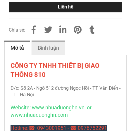
Liên hệ
Chia sẻ:
Mô tả
Bình luận
CÔNG TY TNHH THIẾT BỊ GIAO
THÔNG 810
Đ/c: Số 2A - Ngõ 512 đường Ngọc Hồi - TT Văn Điển -
TT - Hà Nội
Website:
www.nhuaduonghn.vn
or
www.nhuaduonghn.com
Hotline:☎ 0943001951 - ☎ 0976752291