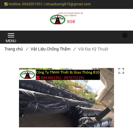
Hotline: 0943001951 | nhuaduong810@gmail.com
Trang chủ
/
Vật Liệu Chống Thấm
/
Vải Địa Kỹ Thuật