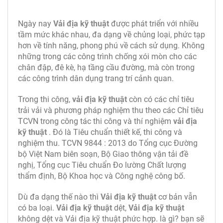
Ngày nay
Vải địa kỹ thuật
được phát triển với nhiều
tầm mức khác nhau, đa dạng về chủng loại, phức tạp
hơn về tính năng, phong phú về cách sử dụng. Không
những trong các công trình chống xói mòn cho các
chân đập, đê kè, hạ tầng cầu đường, mà còn trong
các công trình dân dụng trang trí cảnh quan.
Trong thi công,
vải địa kỹ thuật
còn có các chỉ tiêu
trải vải và phương pháp nghiệm thu theo các Chỉ tiêu
TCVN trong công tác thi công và thí nghiệm
vải địa
kỹ thuật
. Đó là Tiêu chuẩn thiết kế, thi công và
nghiệm thu. TCVN 9844 : 2013 do Tổng cục Đường
bộ Việt Nam biên soạn, Bộ Giao thông vận tải đề
nghị, Tổng cục Tiêu chuẩn Đo lường Chất lượng
thẩm định, Bộ Khoa học và Công nghệ công bố.
Dù đa dạng thế nào thì
Vải địa kỹ thuật
cơ bản vẫn
có ba loại.
Vải địa kỹ thuật
dệt,
Vải địa kỹ thuật
không dệt và Vải địa kỹ thuật phức hợp. là gì? bạn sẽ